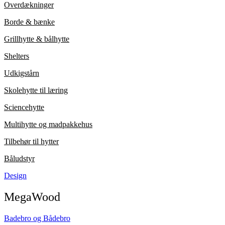
Overdækninger
Borde & bænke
Grillhytte & bålhytte
Shelters
Udkigstårn
Skolehytte til læring
Sciencehytte
Multihytte og madpakkehus
Tilbehør til hytter
Båludstyr
Design
MegaWood
Badebro og Bådebro