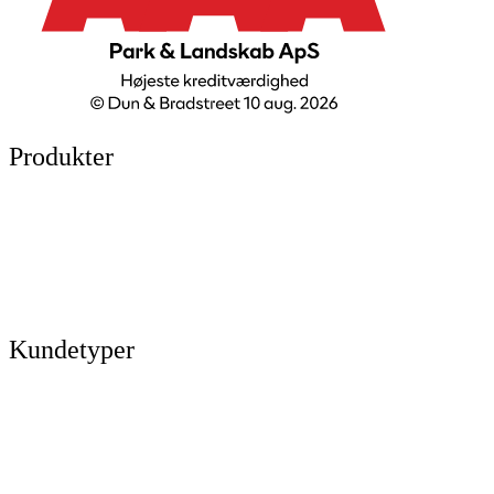
Produkter
Legepladser
Kunstgræs
Sport & fitness
Hytter
Anlægsgartner
Referencer
Kundetyper
Kommuner & offentlige rum
Skoler & institutioner
Erhverv & virksomheder
Boligforeninger
Idrætsforeninger og sportsklubber