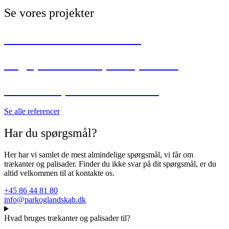
Se vores projekter
Solbakkeskolen i Ålborg
Legeplads i Vorupkærparken
Aktivitetsparken i Helsted
Se alle referencer
Har du spørgsmål?
Her har vi samlet de mest almindelige spørgsmål, vi får om
trækanter og palisader. Finder du ikke svar på dit spørgsmål, er du
altid velkommen til at kontakte os.
+45 86 44 81 80
info@parkoglandskab.dk
Hvad bruges trækanter og palisader til?