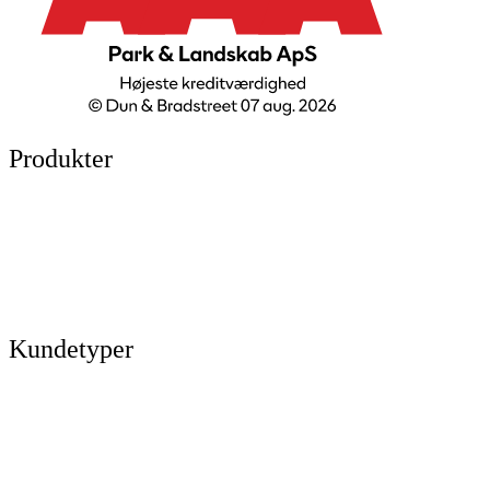
Produkter
Legepladser
Kunstgræs
Sport & fitness
Hytter
Anlægsgartner
Referencer
Kundetyper
Kommuner & offentlige rum
Skoler & institutioner
Erhverv & virksomheder
Boligforeninger
Idrætsforeninger og sportsklubber