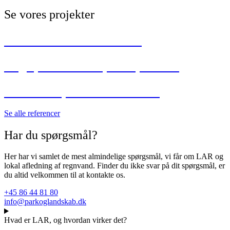
Se vores projekter
Solbakkeskolen i Ålborg
Legeplads i Vorupkærparken
Aktivitetsparken i Helsted
Se alle referencer
Har du spørgsmål?
Her har vi samlet de mest almindelige spørgsmål, vi får om LAR og
lokal afledning af regnvand. Finder du ikke svar på dit spørgsmål, er
du altid velkommen til at kontakte os.
+45 86 44 81 80
info@parkoglandskab.dk
Hvad er LAR, og hvordan virker det?