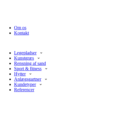
Om os
Kontakt
Legepladser
Kunstgræs
Rensning af sand
Sport & fitness
Hytter
Anlægsgartner
Kundetyper
Referencer