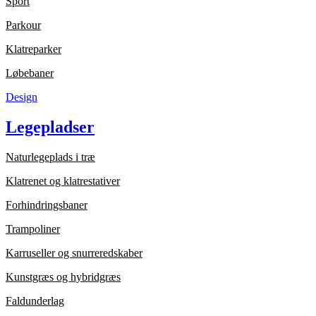
Sport
Parkour
Klatreparker
Løbebaner
Design
Legepladser
Naturlegeplads i træ
Klatrenet og klatrestativer
Forhindringsbaner
Trampoliner
Karruseller og snurreredskaber
Kunstgræs og hybridgræs
Faldunderlag