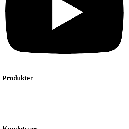
Produkter
Legepladser
Kunstgræs
Sport & fitness
Hytter
Anlægsgartner
Referencer
Kundetyper