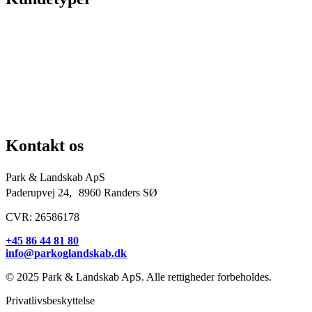
Kommuner & offentlige rum
Skoler & institutioner
Erhverv & virksomheder
Boligforeninger
Idrætsforeninger og sportsklubber
Kirkegårde
Grundejerforeninger
Entreprenører og projektudviklere
Kontakt os
Park & Landskab ApS
Paderupvej 24, 8960 Randers SØ
CVR: 26586178
+45 86 44 81 80
info@parkoglandskab.dk
© 2025 Park & Landskab ApS. Alle rettigheder forbeholdes.
Privatlivsbeskyttelse