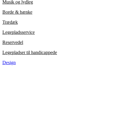
Musik og lydleg
Borde & bænke
Trædæk
Legepladsservice
Reservedel
Legepladser til handicappede
Design