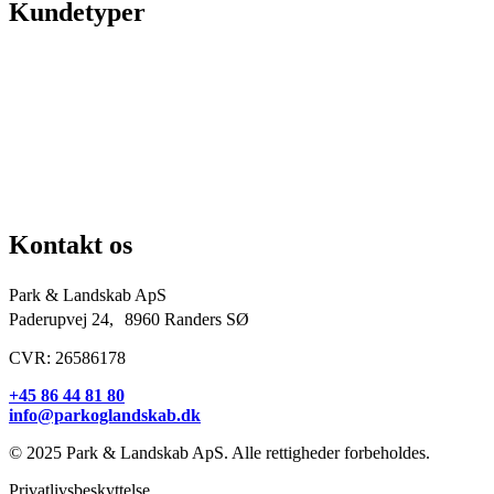
Kundetyper
Kommuner & offentlige rum
Skoler & institutioner
Erhverv & virksomheder
Boligforeninger
Idrætsforeninger og sportsklubber
Kirkegårde
Grundejerforeninger
Entreprenører og projektudviklere
Kontakt os
Park & Landskab ApS
Paderupvej 24, 8960 Randers SØ
CVR: 26586178
+45 86 44 81 80
info@parkoglandskab.dk
© 2025 Park & Landskab ApS. Alle rettigheder forbeholdes.
Privatlivsbeskyttelse