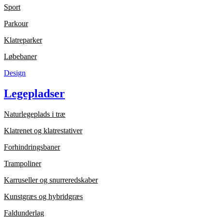
Sport
Parkour
Klatreparker
Løbebaner
Design
Legepladser
Naturlegeplads i træ
Klatrenet og klatrestativer
Forhindringsbaner
Trampoliner
Karruseller og snurreredskaber
Kunstgræs og hybridgræs
Faldunderlag