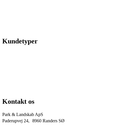
Legepladser
Kunstgræs
Sport & fitness
Hytter
Anlægsgartner
Referencer
Kundetyper
Kommuner & offentlige rum
Skoler & institutioner
Erhverv & virksomheder
Boligforeninger
Idrætsforeninger og sportsklubber
Kirkegårde
Grundejerforeninger
Entreprenører og projektudviklere
Kontakt os
Park & Landskab ApS
Paderupvej 24, 8960 Randers SØ