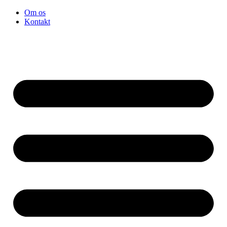
Videre
Om os
til
Kontakt
indhold