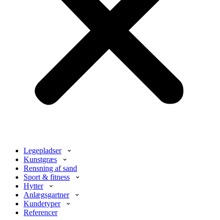
Legepladser
Kunstgræs
Rensning af sand
Sport & fitness
Hytter
Anlægsgartner
Kundetyper
Referencer