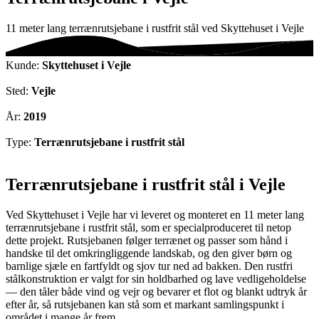
11 meter lang terrænrutsjebane i rustfrit stål ved Skyttehuset i Vejle
Kunde:
Skyttehuset i Vejle
Sted:
Vejle
År:
2019
Type:
Terrænrutsjebane i rustfrit stål
Terrænrutsjebane i rustfrit stål i Vejle
Ved Skyttehuset i Vejle har vi leveret og monteret en 11 meter lang
terrænrutsjebane i rustfrit stål, som er specialproduceret til netop
dette projekt. Rutsjebanen følger terrænet og passer som hånd i
handske til det omkringliggende landskab, og den giver børn og
barnlige sjæle en fartfyldt og sjov tur ned ad bakken. Den rustfri
stålkonstruktion er valgt for sin holdbarhed og lave vedligeholdelse
— den tåler både vind og vejr og bevarer et flot og blankt udtryk år
efter år, så rutsjebanen kan stå som et markant samlingspunkt i
området i mange år frem.