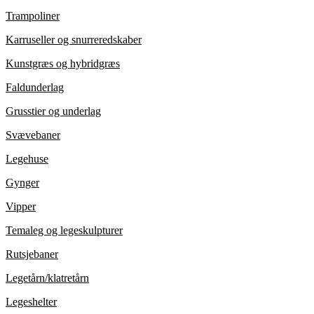
Trampoliner
Karruseller og snurreredskaber
Kunstgræs og hybridgræs
Faldunderlag
Grusstier og underlag
Svævebaner
Legehuse
Gynger
Vipper
Temaleg og legeskulpturer
Rutsjebaner
Legetårn/klatretårn
Legeshelter